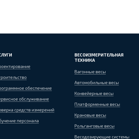
СЛУГИ
ВЕСОИЗМЕРИТЕЛЬНАЯ
ТЕХНИКА
роектирование
Вагонные весы
троительство
Автомобильные весы
рограммное обеспечение
Конвейерные весы
ервисное обслуживание
Платформенные весы
оверка средств измерений
Крановые весы
бучение персонала
Рольганговые весы
Весодозирующие системы