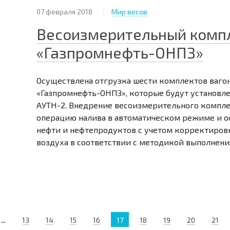
07 февраля 2018
Мир весов
Весоизмерительный компл
«Газпромнефть-ОНПЗ»
Осуществлена отгрузка шести комплектов ваго
«Газпромнефть-ОНПЗ», которые будут установле
АУТН-2. Внедрение весоизмерительного компле
операцию налива в автоматическом режиме и 
нефти и нефтепродуктов с учетом корректиро
воздуха в соответствии с методикой выполнени
...
13
14
15
16
17
18
19
20
21