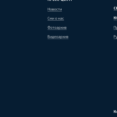
С
Новости
К
Сми о нас
Фотоархив
П
Видеоархив
Р
К