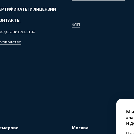
ЕРТИФИКАТЫ И ЛИЦЕНЗИИ
ОНТАКТЫ
КОП
редставительства
уководство
Мы 
ана
и д
емерово
Москва
Про