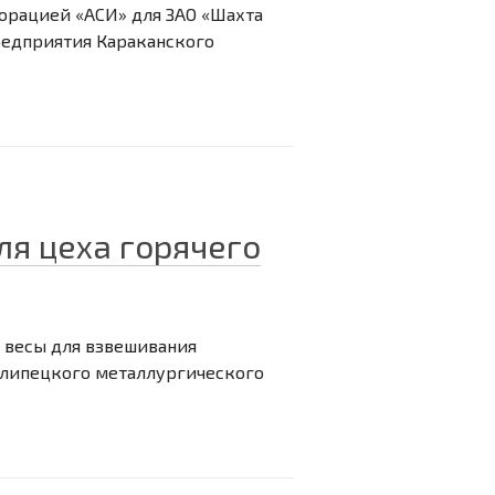
орацией «АСИ» для ЗАО «Шахта
редприятия Караканского
я цеха горячего
 весы для взвешивания
олипецкого металлургического