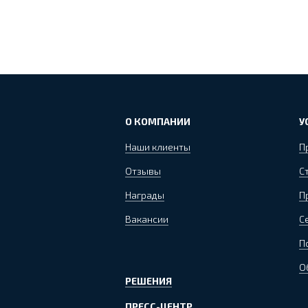
О КОМПАНИИ
У
Наши клиенты
П
Отзывы
С
Награды
П
Вакансии
С
П
О
РЕШЕНИЯ
ПРЕСС-ЦЕНТР