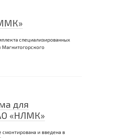
«ММК»
омплекта специализированных
я Магнитогорского
ма для
АО «НЛМК»
 смонтирована и введена в