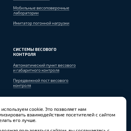
Мобильные весоповерочные
лаборатории
Имитатор погонной нагрузки
СИСТЕМЫ ВЕСОВОГО
КОНТРОЛЯ
Автоматический пункт весового
и габаритного контроля
Передвижной пост весового
контроля
используем cookie. Это позволяет нам
лизировать взаимодействие посетителей с сайтом
елать его лучше.
Создание сайта
«Пятое измерение»
должая пользоваться сайтом, вы соглашаетесь с