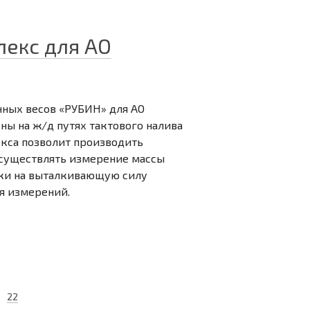
екс для АО
нных весов «РУБИН» для АО
ны на ж/д путях тактового налива
кса позволит производить
осуществлять измерение массы
вки на выталкивающую силу
я измерений.
22