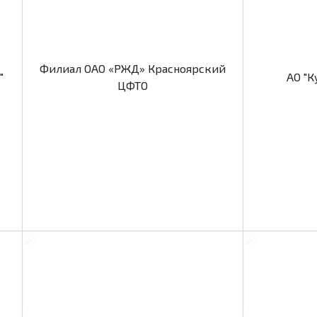
Филиал ОАО «РЖД» Красноярский
"
АО "К
ЦФТО