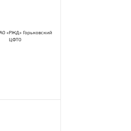
АО «РЖД» Горьковский
ЦФТО