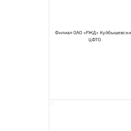
Филиал ОАО «РЖД» Куйбышевск
ЦФТО