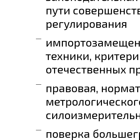
пути совершенст
регулирования
импортозамещени
техники, критер
отечественных п
правовая, норма
метрологическог
силоизмерительн
поверка большег