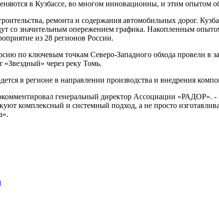
еняются в Кузбассе, во многом инновационны, и этим опытом об
оительства, ремонта и содержания автомобильных дорог. Кузбас
идут со значительным опережением графика. Накопленным опыт
роприятие из 28 регионов России.
урсию по ключевым точкам Северо-Западного обхода провели в з
т «Звездный» через реку Томь.
едется в регионе в направлении производства и внедрения комп
окомментировал генеральный директор Ассоциации «РАДОР». - Р
икуют комплексный и системный подход, а не просто изготавли
а».
я