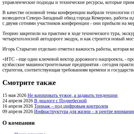
управленческие подходы и технические ресурсы, которые прим
В качестве основной темы конференции выбрали технологии стр
возводится Северо-Западный обход города Кемерово, работы 
с двумя сотнями участников конференции - они прибыли на ме
Теорию закрепили на практике в ходе технического тура, экск
четырехполосной автодороге экодук, и как строится новый мос
Игорь Старыгин отдельно отметил важность работы, которая в
«ИТС - еще один ключевой вектор дорожного нацпроекта, - пр
кузбасские машиностроительные предприятия - сегодня практ
стратегия, соответствующая требованиям времени и государств
Смотрите также
15 мая 2026
Не копировать чужое, а задавать тенденции
24 апреля 2026
В диалоге с Поднебесной
16 апреля 2026
Тоннаж – под цифровым контролем
09 апреля 2026
Инфраструктура для жизни – в центре внимани
О компании