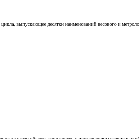
цикла, выпускающее десятки наименований весового и метролог
вления до сдачи объекта «под ключ», с последующим сервисным