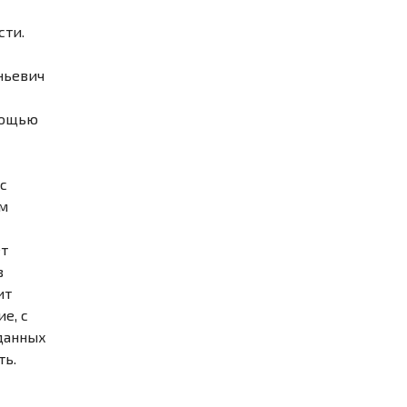
ти.
ньевич
мощью
с
ом
ет
в
ит
е, с
 данных
ть.