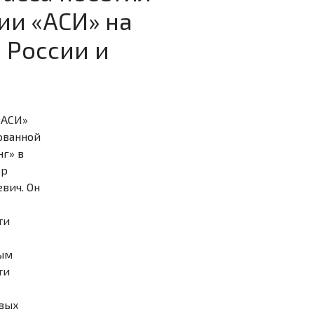
ии «АСИ» на
 России и
«АСИ»
ованной
нг» в
ор
вич. Он
ти
ым
ти
овых