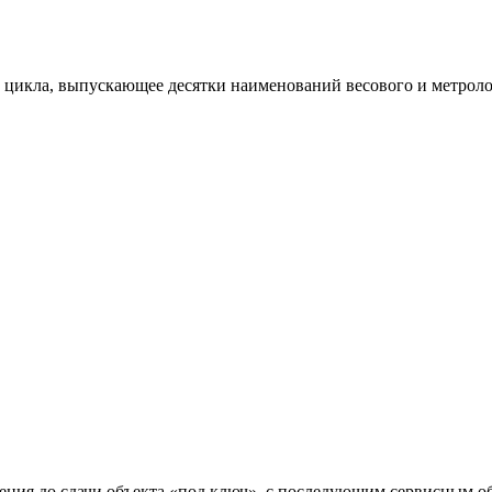
цикла, выпускающее десятки наименований весового и метролог
вления до сдачи объекта «под ключ», с последующим сервисным