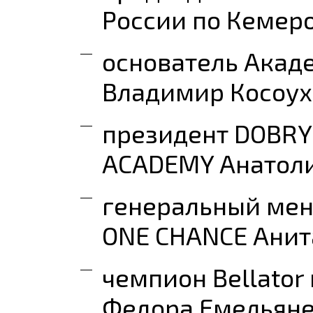
России по Кемеро
основатель Акад
Владимир Косоух
президент DOBRY
ACADEMY Анатол
генеральный ме
ONE CHANCE Анит
чемпион Bellator
Федора Емельяне