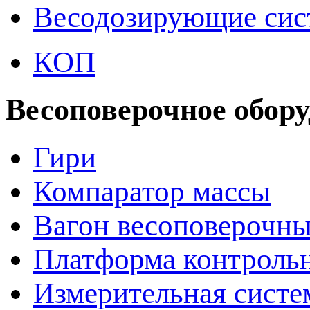
Весодозирующие си
КОП
Весоповерочное обор
Гири
Компаратор массы
Вагон весоповерочн
Платформа контрольн
Измерительная сист