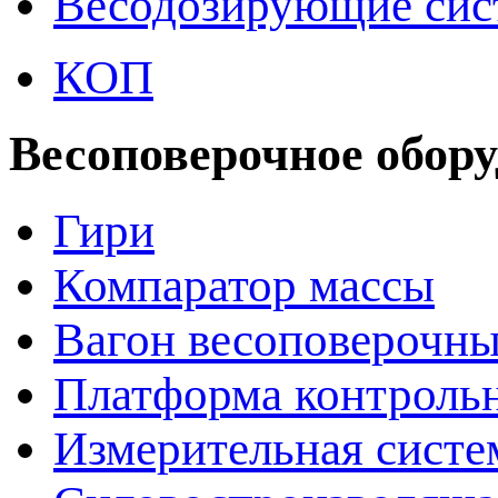
Весодозирующие си
КОП
Весоповерочное обор
Гири
Компаратор массы
Вагон весоповерочн
Платформа контрольн
Измерительная сист