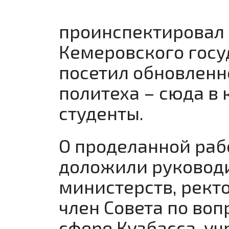
проинспектировал 
Кемеровского госу
посетил обновлен
политеха – сюда в
студенты.
О проделанной раб
доложили руковод
министерств, ректо
член Совета по во
сфере Кузбасса, у