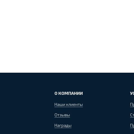
О КОМПАНИИ
У
Наши клиенты
П
Отзывы
С
Награды
П