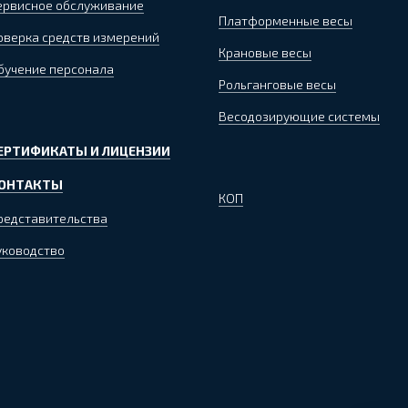
ервисное обслуживание
Платформенные весы
оверка средств измерений
Крановые весы
бучение персонала
Рольганговые весы
Весодозирующие системы
ЕРТИФИКАТЫ И ЛИЦЕНЗИИ
ОНТАКТЫ
КОП
редставительства
уководство